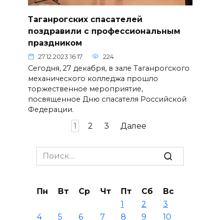
Таганрогских спасателей
поздравили с профессиональным
праздником
27.12.2023 16:17
224
Сегодня, 27 декабря, в зале Таганрогского
механического колледжа прошло
торжественное мероприятие,
посвященное Дню спасателя Российской
Федерации.
Пагинация
1
2
3
Далее
записей
Search
for:
Пн
Вт
Ср
Чт
Пт
Сб
Вс
1
2
3
4
5
6
7
8
9
10