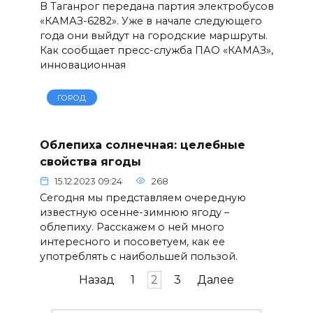
В Таганрог передана партия электробусов
«КАМАЗ-6282». Уже в начале следующего
года они выйдут на городские маршруты.
Как сообщает пресс-служба ПАО «КАМАЗ»,
инновационная
ГОРОД
Облепиха солнечная: целебные
свойства ягоды
15.12.2023 09:24
268
Сегодня мы представляем очередную
известную осенне-зимнюю ягоду –
облепиху. Расскажем о ней много
интересного и посоветуем, как ее
употреблять с наибольшей пользой.
Пагинация
Назад
1
2
3
Далее
записей