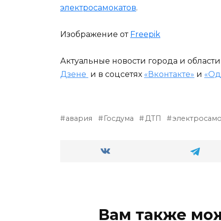
электросамокатов
.
Изображение от
Freepik
Актуальные новости города и област
Дзене
и в соцсетях
«Вконтакте»
и
«Од
авария
Госдума
ДТП
электросам
Вам также мо