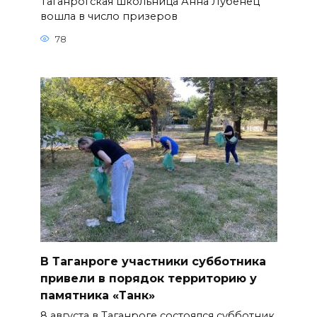
Таганрогская школьница Анна Лубенец
вошла в число призеров
78
В Таганроге участники субботника
привели в порядок территорию у
памятника «Танк»
8 августа в Таганроге состоялся субботник.