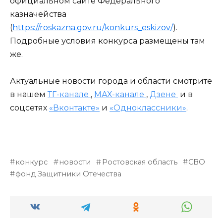
официальном сайте Федерального
казначейства
(
https://roskazna.gov.ru/konkurs_eskizov/
).
Подробные условия конкурса размещены там
же.
Актуальные новости города и области смотрите
в нашем
ТГ-канале
,
МАХ-канале
,
Дзене
и в
соцсетях
«Вконтакте»
и
«Одноклассники»
.
конкурс
новости
Ростовская область
СВО
фонд Защитники Отечества