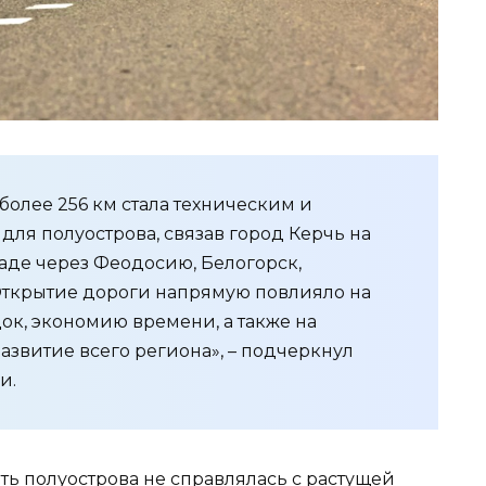
олее 256 км стала техническим и
ля полуострова, связав город Керчь на
паде через Феодосию, Белогорск,
Открытие дороги напрямую повлияло на
ок, экономию времени, а также на
звитие всего региона», – подчеркнул
и.
ть полуострова не справлялась с растущей