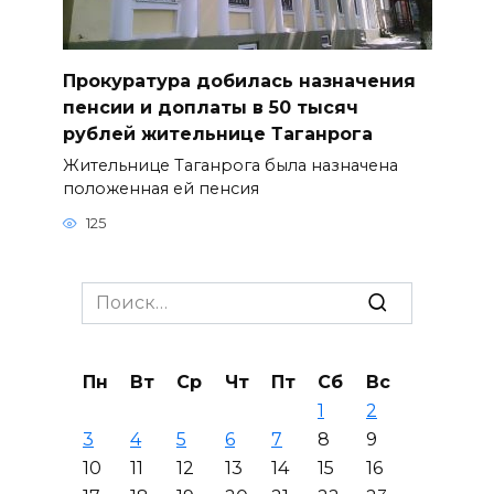
Прокуратура добилась назначения
пенсии и доплаты в 50 тысяч
рублей жительнице Таганрога
Жительнице Таганрога была назначена
положенная ей пенсия
125
Search
for:
Пн
Вт
Ср
Чт
Пт
Сб
Вс
1
2
3
4
5
6
7
8
9
10
11
12
13
14
15
16