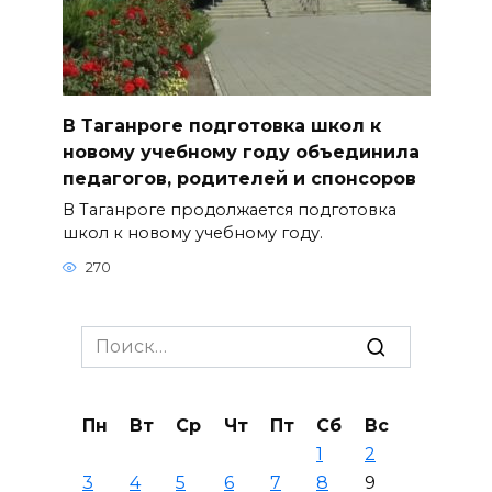
В Таганроге подготовка школ к
новому учебному году объединила
педагогов, родителей и спонсоров
В Таганроге продолжается подготовка
школ к новому учебному году.
270
Search
for:
Пн
Вт
Ср
Чт
Пт
Сб
Вс
1
2
3
4
5
6
7
8
9