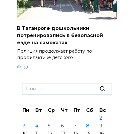
В Таганроге дошкольники
потренировались в безопасной
езде на самокатах
Полиция продолжает работу по
профилактике детского
39
Search
for:
Пн
Вт
Ср
Чт
Пт
Сб
Вс
1
2
3
4
5
6
7
8
9
10
11
12
13
14
15
16