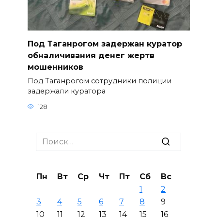
Под Таганрогом задержан куратор
обналичивания денег жертв
мошенников
Под Таганрогом сотрудники полиции
задержали куратора
128
Search
for:
Пн
Вт
Ср
Чт
Пт
Сб
Вс
1
2
3
4
5
6
7
8
9
10
11
12
13
14
15
16