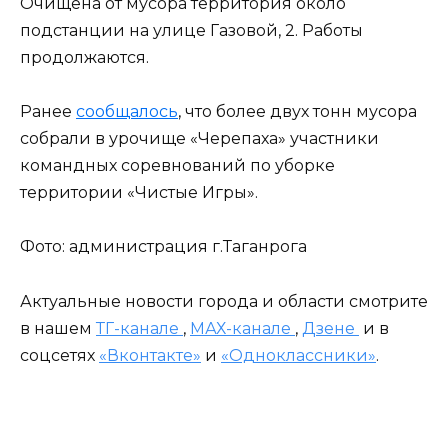
Очищена от мусора территория около
подстанции на улице Газовой, 2. Работы
продолжаются.
Ранее
сообщалось
, что более двух тонн мусора
собрали в урочище «Черепаха» участники
командных соревнований по уборке
территории «Чистые Игры».
Фото: администрация г.Таганрога
Актуальные новости города и области смотрите
в нашем
ТГ-канале
,
МАХ-канале
,
Дзене
и в
соцсетях
«Вконтакте»
и
«Одноклассники»
.