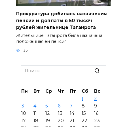
Прокуратура добилась назначения
пенсии и доплаты в 50 тысяч
рублей жительнице Таганрога
Жительнице Таганрога была назначена
положенная ей пенсия
135
Search
for:
Пн
Вт
Ср
Чт
Пт
Сб
Вс
1
2
3
4
5
6
7
8
9
10
11
12
13
14
15
16
17
18
19
20
21
22
23