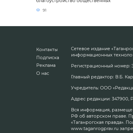
благоустройство общественных
91
Сетевое издание «Таганро
Контакты
информационных технолог
Подписка
Реклама
Регистрационный номер: Э
О нас
Главный редактор: В.Б. Кар
Учредитель: ООО «Редакци
Адрес редакции: 347900, Рос
Вся информация, размещенн
РФ об авторском праве. П
«Таганрогская правда». П
www.taganrogprav.ru запре