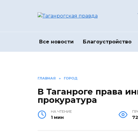
Перейти
к
содержанию
Все новости
Благоустройство
ГЛАВНАЯ
»
ГОРОД
В Таганроге права и
прокуратура
НА ЧТЕНИЕ
ПР
1 мин
7