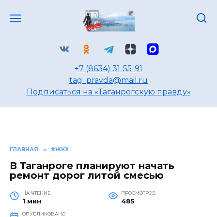
Перейти
к
содержанию
+7 (8634) 31-55-91
tag_pravda@mail.ru
Подписаться на «Таганрогскую правду»
ГЛАВНАЯ
»
#ЖКХ
В Таганроге планируют начать
ремонт дорог литой смесью
НА ЧТЕНИЕ
ПРОСМОТРОВ
1 мин
485
ОПУБЛИКОВАНО