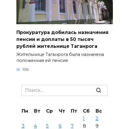
Прокуратура добилась назначения
пенсии и доплаты в 50 тысяч
рублей жительнице Таганрога
Жительнице Таганрога была назначена
положенная ей пенсия
109
Search
for:
Пн
Вт
Ср
Чт
Пт
Сб
Вс
1
2
3
4
5
6
7
8
9