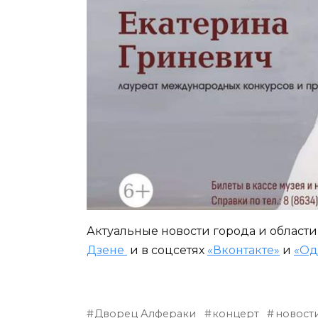
Актуальные новости города и област
Дзене
и в соцсетях
«Вконтакте»
и
«Од
Дворец Алфераки
концерт
новост