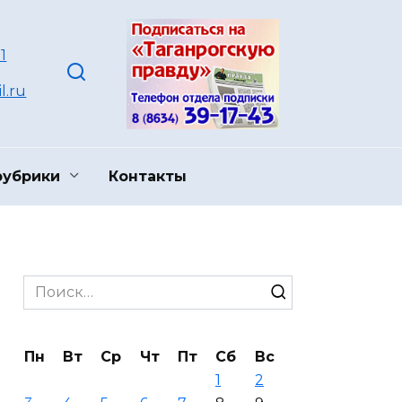
1
l.ru
рубрики
Контакты
Search
for:
Пн
Вт
Ср
Чт
Пт
Сб
Вс
1
2