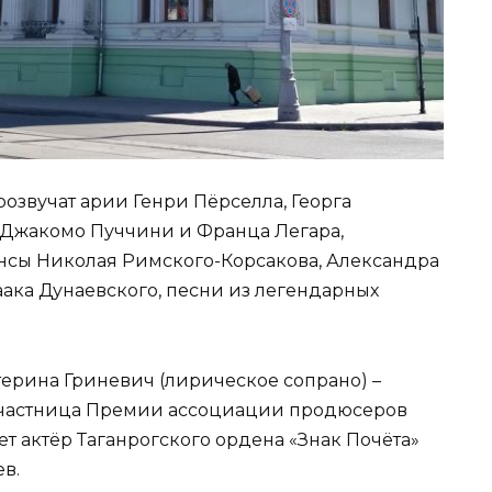
озвучат арии Генри Пёрселла, Георга
 Джакомо Пуччини и Франца Легара,
нсы Николая Римского-Корсакова, Александра
аака Дунаевского, песни из легендарных
ерина Гриневич (лирическое сопрано) –
участница Премии ассоциации продюсеров
ет актёр Таганрогского ордена «Знак Почёта»
в.