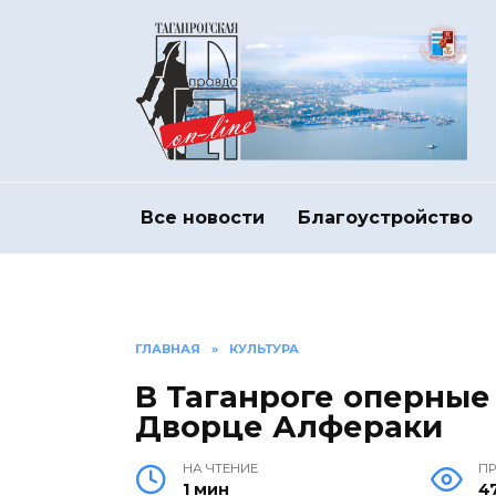
Перейти
к
содержанию
Все новости
Благоустройство
ГЛАВНАЯ
»
КУЛЬТУРА
В Таганроге оперные
Дворце Алфераки
НА ЧТЕНИЕ
П
1 мин
4