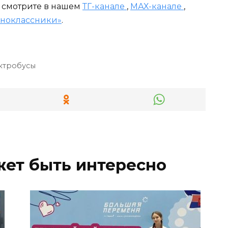
и смотрите в нашем
ТГ-канале
,
МАХ-канале
,
ноклассники»
.
ктробусы
жет быть интересно