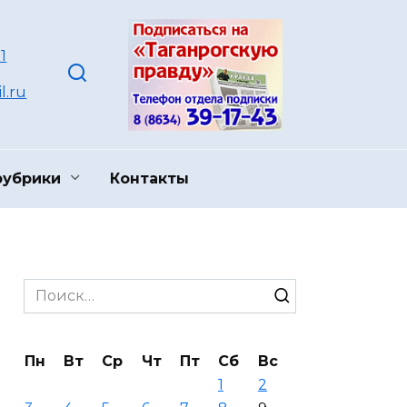
1
l.ru
рубрики
Контакты
Search
for:
Пн
Вт
Ср
Чт
Пт
Сб
Вс
1
2