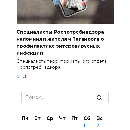
Специалисты Роспотребнадзора
напомнили жителям Таганрога о
профилактике энтеровирусных
инфекций
Специалисты территориального отдела
Роспотребнадзора
21
Search
for:
Пн
Вт
Ср
Чт
Пт
Сб
Вс
1
2