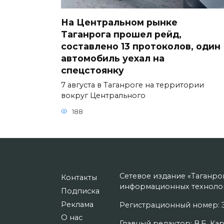
На Центральном рынке
Таганрога прошел рейд,
составлено 13 протоколов, один
автомобиль уехал на
спецстоянку
7 августа в Таганроге на территории
вокруг Центрального
188
Сетевое издание «Таганро
Контакты
информационных технолог
Подписка
Реклама
Регистрационный номер: Э
О нас
Главный редактор: В.Б. Кар