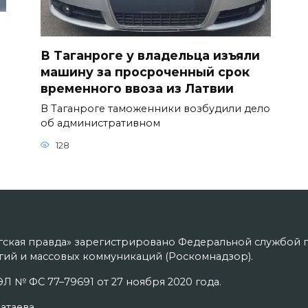
В Таганроге у владельца изъяли
машину за просроченный срок
временного ввоза из Латвии
В Таганроге таможенники возбудили дело
об административном
128
гская правда» зарегистрировано Федеральной службой п
ий и массовых коммуникаций (Роскомнадзор).
Л № ФС 77–79691 от 27 ноября 2020 года.
атаева.