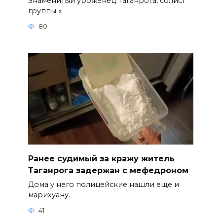
Знаменитый уроженец Таганрога, солист
группы «
80
Ранее судимый за кражу житель
Таганрога задержан с мефедроном
Дома у него полицейские нашли еще и
марихуану.
41