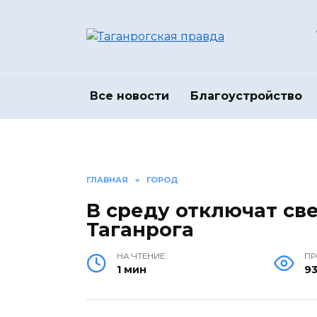
Перейти
к
содержанию
Все новости
Благоустройство
ГЛАВНАЯ
»
ГОРОД
В среду отключат све
Таганрога
НА ЧТЕНИЕ
П
1 мин
9