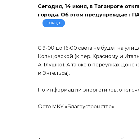
Сегодня, 14 июня, в Таганроге отк
города. Об этом предупреждает ПА
ГОРОД
С 9-00 до 16-00 света не будет на улиц
Кольцовской (к пер. Красному и Италь
А. Глушко). А также в переулках Донско
и Энгельса).
По информации энергетиков, отключе
Фото МКУ «Благоустройство»