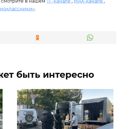
и смотрите в нашем
ТГ-канале
,
МАХ-канале
,
ноклассники»
.
жет быть интересно