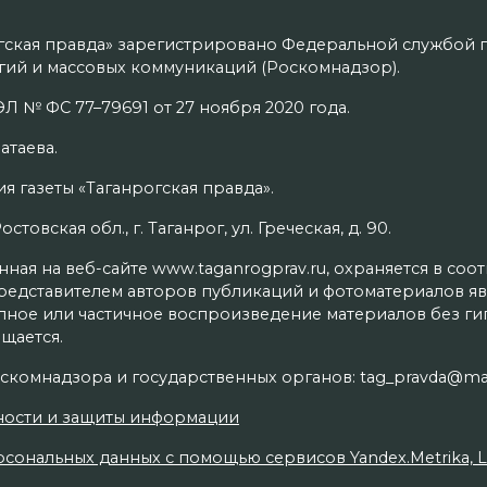
гская правда» зарегистрировано Федеральной службой п
ий и массовых коммуникаций (Роскомнадзор).
Л № ФС 77–79691 от 27 ноября 2020 года.
атаева.
я газеты «Таганрогская правда».
товская обл., г. Таганрог, ул. Греческая, д. 90.
ая на веб-сайте www.taganrogprav.ru, охраняется в соо
редставителем авторов публикаций и фотоматериалов яв
олное или частичное воспроизведение материалов без г
щается.
скомнадзора и государственных органов: tag_pravda@mai
ности и защиты информации
сональных данных с помощью сервисов Yandex.Metrika, Live