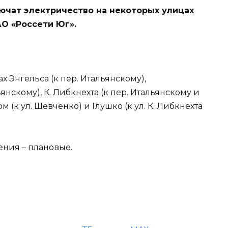
лючат электричество на некоторых улицах
О «Россети Юг».
ах Энгельса (к пер. Итальянскому),
янскому), К. Либкнехта (к пер. Итальянскому и
м (к ул. Шевченко) и Глушко (к ул. К. Либкнехта
ния – плановые.