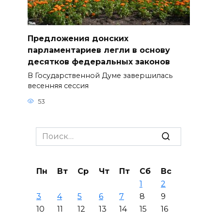
Предложения донских
парламентариев легли в основу
десятков федеральных законов
В Государственной Думе завершилась
весенняя сессия
53
Search
for:
Пн
Вт
Ср
Чт
Пт
Сб
Вс
1
2
3
4
5
6
7
8
9
10
11
12
13
14
15
16