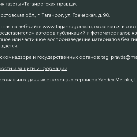
я газеты «Таганрогская правда».
товская обл., г. Таганрог, ул. Греческая, д. 90.
ая на веб-сайте www.taganrogprav.ru, охраняется в соо
редставителем авторов публикаций и фотоматериалов яв
олное или частичное воспроизведение материалов без г
щается.
скомнадзора и государственных органов: tag_pravda@mai
ности и защиты информации
сональных данных с помощью сервисов Yandex.Metrika, Live