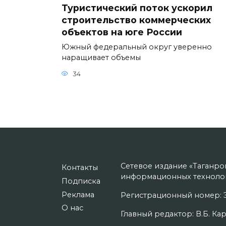
Туристический поток ускорил
строительство коммерческих
объектов на юге России
Южный федеральный округ уверенно
наращивает объемы
34
Сетевое издание «Таганро
Контакты
информационных технолог
Подписка
Реклама
Регистрационный номер: Э
О нас
Главный редактор: В.Б. Кар