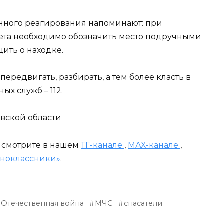
нного реагирования напоминают: при
та необходимо обозначить место подручными
ить о находке.
ередвигать, разбирать, а тем более класть в
ых служб – 112.
овской области
и смотрите в нашем
ТГ-канале
,
МАХ-канале
,
ноклассники»
.
 Отечественная война
МЧС
спасатели