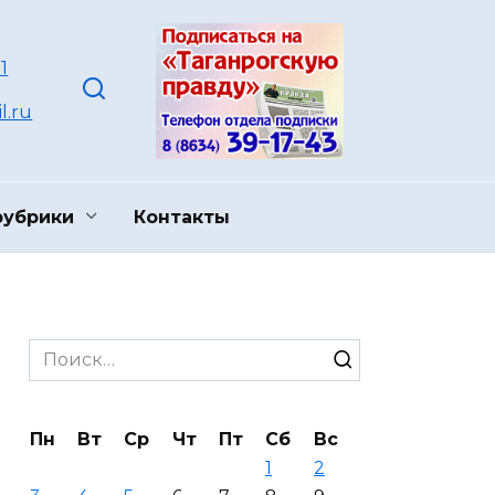
1
l.ru
рубрики
Контакты
Search
for:
Пн
Вт
Ср
Чт
Пт
Сб
Вс
1
2