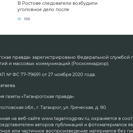
В Ростове следователи возбудили
уголовное дело после
166
гская правда» зарегистрировано Федеральной службой п
ий и массовых коммуникаций (Роскомнадзор).
Л № ФС 77–79691 от 27 ноября 2020 года.
атаева.
я газеты «Таганрогская правда».
товская обл., г. Таганрог, ул. Греческая, д. 90.
ая на веб-сайте www.taganrogprav.ru, охраняется в соо
редставителем авторов публикаций и фотоматериалов яв
олное или частичное воспроизведение материалов без г