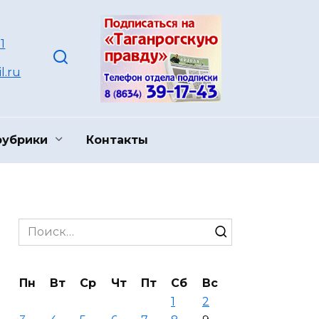
1
l.ru
рубрики
Контакты
Search
for:
Пн
Вт
Ср
Чт
Пт
Сб
Вс
1
2