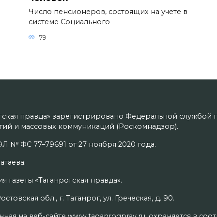
Число пенсионеров, состоящих на учете в
системе Социального
79
гская правда» зарегистрировано Федеральной службой п
ий и массовых коммуникаций (Роскомнадзор).
Л № ФС 77–79691 от 27 ноября 2020 года.
атаева.
я газеты «Таганрогская правда».
товская обл., г. Таганрог, ул. Греческая, д. 90.
ая на веб-сайте www.taganrogprav.ru, охраняется в соо