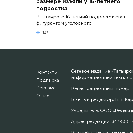
размере изъяли у 16-летнего
подростка
В Таганроге 16-летний подросток стал
фигурантом уголовного
143
Сетевое издание «Таганро
Контакты
информационных технолог
Подписка
Реклама
Регистрационный номер: Э
О нас
Главный редактор: В.Б. Кар
Учредитель: ООО «Редакци
Адрес редакции: 347900, Рос
Вся информация, размещенн