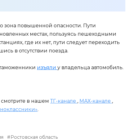
то зона повышенной опасности. Пути
ановленных местах, пользуясь пешеходными
танциях, где их нет, пути следует переходить
ись в отсутствии поезда.
е таможенники
изъяли
у владельца автомобиль.
и смотрите в нашем
ТГ-канале
,
МАХ-канале
,
ноклассники»
.
ия
Ростовская область