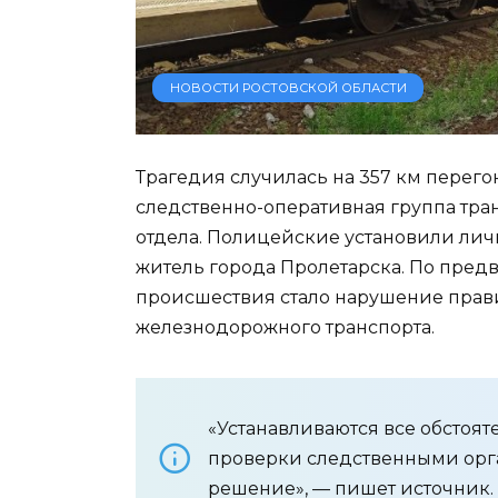
НОВОСТИ РОСТОВСКОЙ ОБЛАСТИ
Трагедия случилась на 357 км перего
следственно-оперативная группа тр
отдела. Полицейские установили лич
житель города Пролетарска. По пре
происшествия стало нарушение прави
железнодорожного транспорта.
«Устанавливаются все обстоят
проверки следственными орг
решение», — пишет источник.