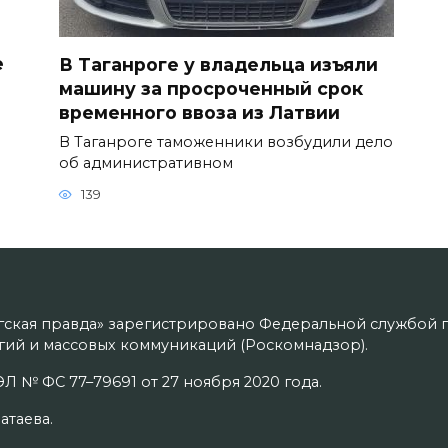
е
В Таганроге у владельца изъяли
машину за просроченный срок
временного ввоза из Латвии
В Таганроге таможенники возбудили дело
об административном
139
гская правда» зарегистрировано Федеральной службой п
ий и массовых коммуникаций (Роскомнадзор).
Л № ФС 77–79691 от 27 ноября 2020 года.
атаева.