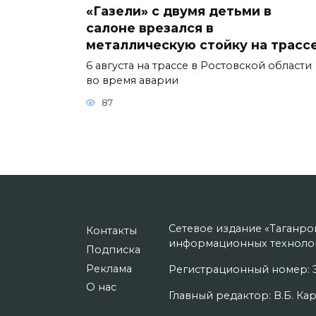
«Газели» с двумя детьми в
салоне врезался в
металлическую стойку на трасс
6 августа на трассе в Ростовской области
во время аварии
87
Сетевое издание «Таганро
Контакты
информационных технолог
Подписка
Реклама
Регистрационный номер: Э
О нас
Главный редактор: В.Б. Кар