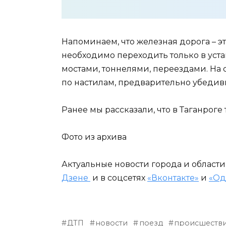
Напоминаем, что железная дорога – э
необходимо переходить только в уст
мостами, тоннелями, переездами. На с
по настилам, предварительно убедивш
Ранее мы рассказали, что в Таганрог
Фото из архива
Актуальные новости города и област
Дзене
и в соцсетях
«Вконтакте»
и
«Од
ДТП
новости
поезд
происшеств