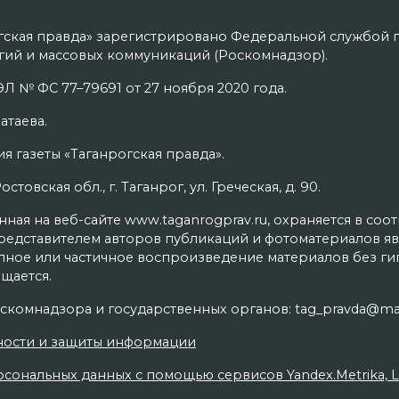
гская правда» зарегистрировано Федеральной службой п
ий и массовых коммуникаций (Роскомнадзор).
Л № ФС 77–79691 от 27 ноября 2020 года.
атаева.
я газеты «Таганрогская правда».
товская обл., г. Таганрог, ул. Греческая, д. 90.
ая на веб-сайте www.taganrogprav.ru, охраняется в соо
редставителем авторов публикаций и фотоматериалов яв
олное или частичное воспроизведение материалов без г
щается.
скомнадзора и государственных органов: tag_pravda@mai
ности и защиты информации
сональных данных с помощью сервисов Yandex.Metrika, Live