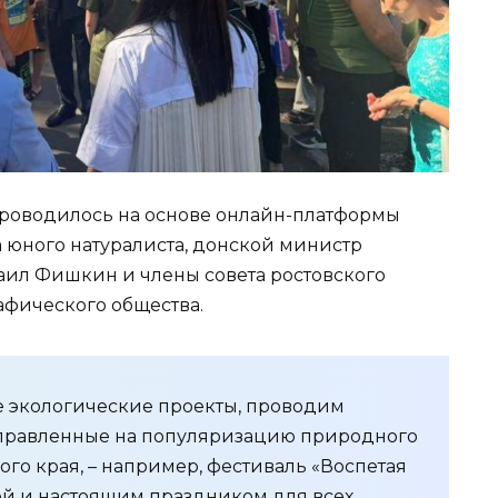
проводилось на основе онлайн-платформы
а юного натуралиста, донской министр
аил Фишкин и члены совета ростовского
афического общества.
е экологические проекты, проводим
правленные на популяризацию природного
ого края, – например, фестиваль «Воспетая
ией и настоящим праздником для всех