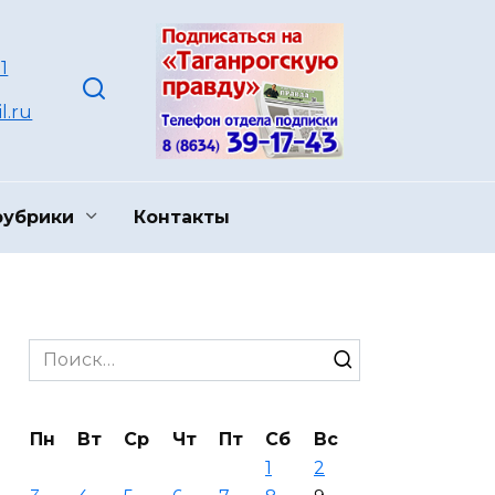
1
l.ru
рубрики
Контакты
Search
for:
Пн
Вт
Ср
Чт
Пт
Сб
Вс
1
2