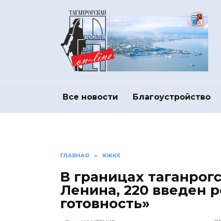
Перейти
к
содержанию
Все новости
Благоустройство
ГЛАВНАЯ
»
#ЖКХ
В границах таганрогс
Ленина, 220 введен
готовность»