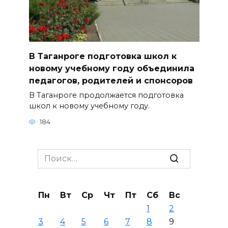
В Таганроге подготовка школ к
новому учебному году объединила
педагогов, родителей и спонсоров
В Таганроге продолжается подготовка
школ к новому учебному году.
184
Search
for:
Пн
Вт
Ср
Чт
Пт
Сб
Вс
1
2
3
4
5
6
7
8
9