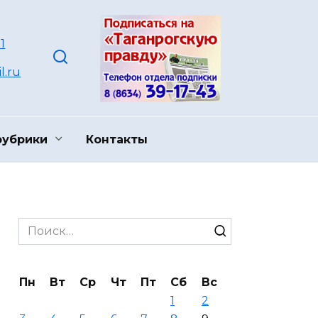
1
l.ru
рубрики
Контакты
Search
for:
Пн
Вт
Ср
Чт
Пт
Сб
Вс
1
2