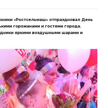
ехники
«Ростсельмаш»
отпраздновал День
ькими горожанами и гостями города.
здники яркими воздушными шарами и