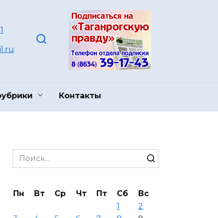
1
l.ru
рубрики
Контакты
Search
for:
Пн
Вт
Ср
Чт
Пт
Сб
Вс
1
2