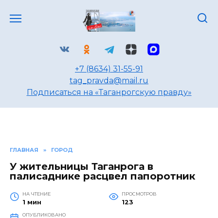
Перейти
к
содержанию
+7 (8634) 31-55-91
tag_pravda@mail.ru
Подписаться на «Таганрогскую правду»
ГЛАВНАЯ
»
ГОРОД
У жительницы Таганрога в
палисаднике расцвел папоротник
НА ЧТЕНИЕ
ПРОСМОТРОВ
1 мин
123
ОПУБЛИКОВАНО