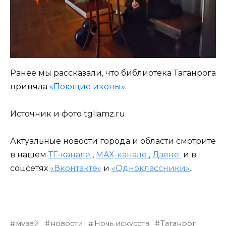
Ранее мы рассказали, что библиотека Таганрога
приняла
«Поющие иконы».
Источник и фото tgliamz.ru
Актуальные новости города и области смотрите
в нашем
ТГ-канале
,
МАХ-канале
,
Дзене
и в
соцсетях
«Вконтакте»
и
«Одноклассники»
.
музей
новости
Ночь искусств
Таганрог