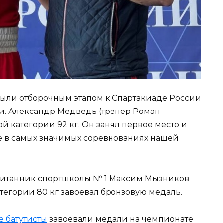
были отборочным этапом к Спартакиаде России
и. Александр Медведь (тренер Роман
й категории 92 кг. Он занял первое место и
ие в самых значимых соревнованиях нашей
спитанник спортшколы № 1 Максим Мызников
атегории 80 кг завоевал бронзовую медаль.
е батутисты
завоевали медали на чемпионате