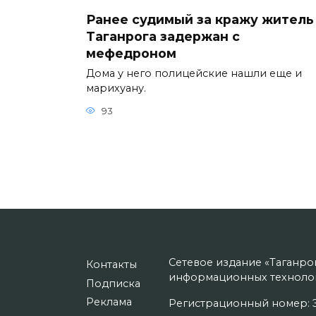
Ранее судимый за кражу житель
Таганрога задержан с
мефедроном
Дома у него полицейские нашли еще и
марихуану.
93
Сетевое издание «Таганро
Контакты
информационных технолог
Подписка
Реклама
Регистрационный номер: Э