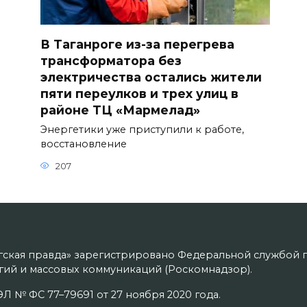
В Таганроге из-за перегрева
трансформатора без
электричества остались жители
пяти переулков и трех улиц в
районе ТЦ «Мармелад»
Энергетики уже приступили к работе,
восстановление
207
гская правда» зарегистрировано Федеральной службой п
ий и массовых коммуникаций (Роскомнадзор).
Л № ФС 77–79691 от 27 ноября 2020 года.