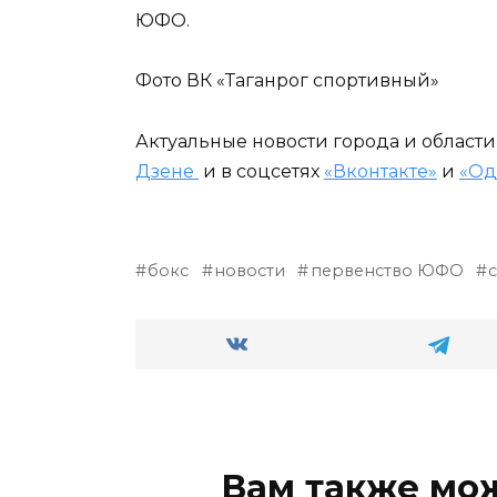
ЮФО.
Фото ВК «Таганрог спортивный»
Актуальные новости города и област
Дзене
и в соцсетях
«Вконтакте»
и
«Од
бокс
новости
первенство ЮФО
Вам также мо