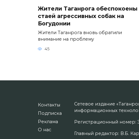
Жители Таганрога обеспокоены
стаей агрессивных собак на
Богудонии
Жители Таганрога вновь обратили
внимание на проблему
45
Сетевое издание «Таганро
Контакты
информационных технолог
Подписка
Реклама
Регистрационный номер: Э
О нас
Главный редактор: В.Б. Кар