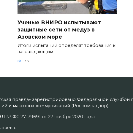
Ученые ВНИРО испытывают
защитные сети от медуз в
Азовском море
Итоги испытаний определят требования к
заграждающим
36
гская правда» зарегистрировано Федеральной службой п
ий и массовых коммуникаций (Роскомнадзор).
Л № ФС 77–79691 от 27 ноября 2020 года.
атаева.