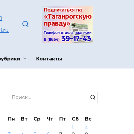
1
l.ru
рубрики
Контакты
Search
for:
Пн
Вт
Ср
Чт
Пт
Сб
Вс
1
2