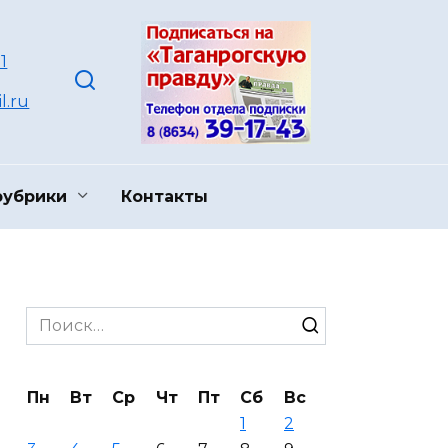
1
l.ru
рубрики
Контакты
Search
for:
Пн
Вт
Ср
Чт
Пт
Сб
Вс
1
2