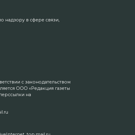
о надзору в сфере связи,
тветствии с законодательством
ляется ООО «Редакция газеты
иперссылки на
l.ru
Internet, top.mail.ru