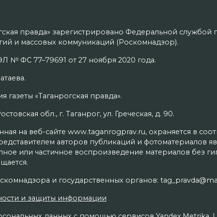
гская правда» зарегистрировано Федеральной службой п
ий и массовых коммуникаций (Роскомнадзор).
Л № ФС 77–79691 от 27 ноября 2020 года.
атаева.
я газеты «Таганрогская правда».
товская обл., г. Таганрог, ул. Греческая, д. 90.
ая на веб-сайте www.taganrogprav.ru, охраняется в соо
редставителем авторов публикаций и фотоматериалов яв
олное или частичное воспроизведение материалов без г
щается.
скомнадзора и государственных органов: tag_pravda@mai
ности и защиты информации
сональных данных с помощью сервисов Yandex.Metrika, Live