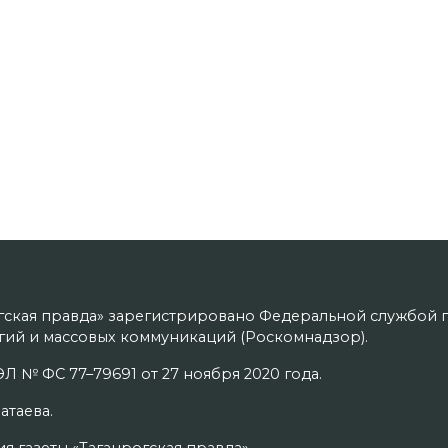
гская правда» зарегистрировано Федеральной службой п
ий и массовых коммуникаций (Роскомнадзор).
Л № ФС 77–79691 от 27 ноября 2020 года.
атаева.