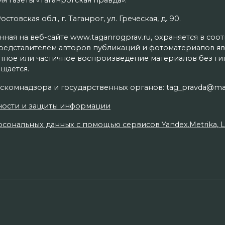
я газеты «Таганрогская правда».
товская обл., г. Таганрог, ул. Греческая, д. 90.
ая на веб-сайте www.taganrogprav.ru, охраняется в соо
редставителем авторов публикаций и фотоматериалов яв
олное или частичное воспроизведение материалов без г
щается.
скомнадзора и государственных органов: tag_pravda@mai
ности и защиты информации
сональных данных с помощью сервисов Yandex.Metrika, Live