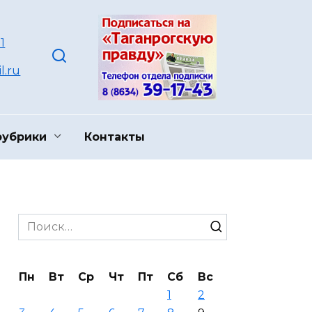
1
l.ru
рубрики
Контакты
Search
for:
Пн
Вт
Ср
Чт
Пт
Сб
Вс
1
2