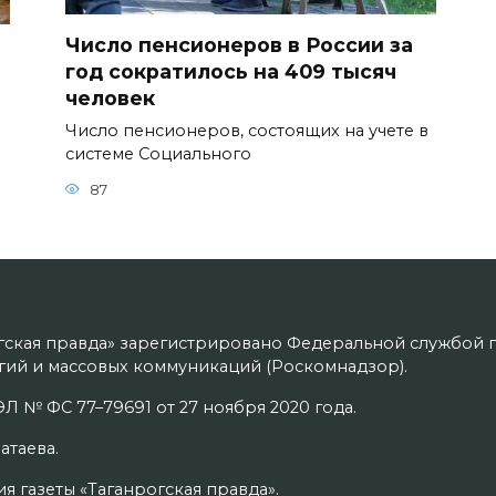
Число пенсионеров в России за
год сократилось на 409 тысяч
человек
Число пенсионеров, состоящих на учете в
системе Социального
87
гская правда» зарегистрировано Федеральной службой п
ий и массовых коммуникаций (Роскомнадзор).
Л № ФС 77–79691 от 27 ноября 2020 года.
атаева.
я газеты «Таганрогская правда».