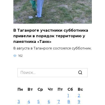
В Таганроге участники субботника
привели в порядок территорию у
памятника «Танк»
8 августа в Таганроге состоялся субботник.
162
Search
for:
Пн
Вт
Ср
Чт
Пт
Сб
Вс
1
2
3
4
5
6
7
8
9