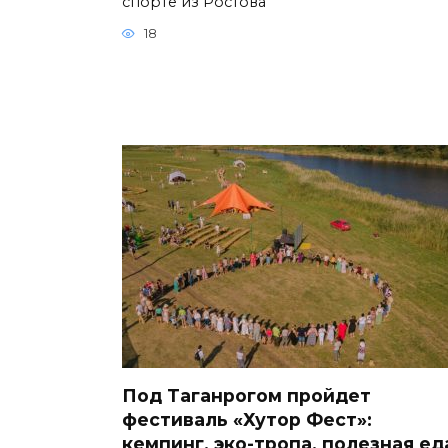
спорте из Ростова
18
Под Таганрогом пройдет
фестиваль «Хутор Фест»:
кемпинг, эко-тропа, полезная ед