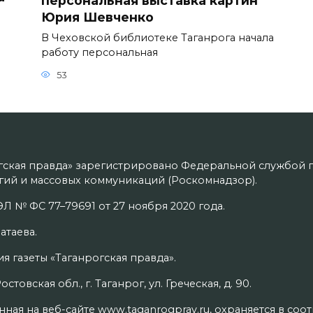
персональная выставка картин
Юрия Шевченко
В Чеховской библиотеке Таганрога начала
работу персональная
53
гская правда» зарегистрировано Федеральной службой п
ий и массовых коммуникаций (Роскомнадзор).
Л № ФС 77–79691 от 27 ноября 2020 года.
атаева.
я газеты «Таганрогская правда».
товская обл., г. Таганрог, ул. Греческая, д. 90.
ая на веб-сайте www.taganrogprav.ru, охраняется в соо