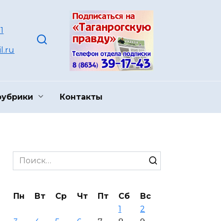
1
l.ru
рубрики
Контакты
Search
for:
Пн
Вт
Ср
Чт
Пт
Сб
Вс
1
2