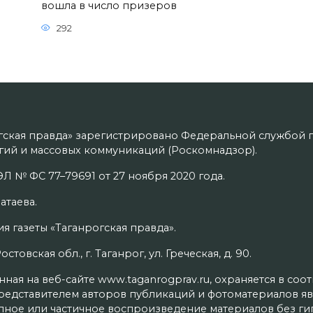
вошла в число призеров
292
гская правда» зарегистрировано Федеральной службой п
ий и массовых коммуникаций (Роскомнадзор).
Л № ФС 77–79691 от 27 ноября 2020 года.
атаева.
я газеты «Таганрогская правда».
товская обл., г. Таганрог, ул. Греческая, д. 90.
ая на веб-сайте www.taganrogprav.ru, охраняется в соо
редставителем авторов публикаций и фотоматериалов яв
олное или частичное воспроизведение материалов без г