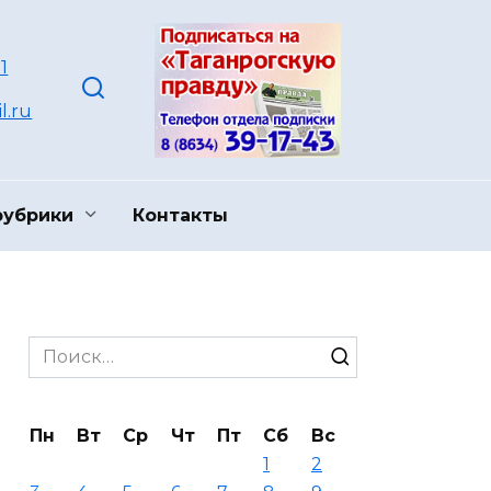
1
l.ru
рубрики
Контакты
Search
for:
Пн
Вт
Ср
Чт
Пт
Сб
Вс
1
2