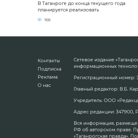
В Таганроге до конца текущего года
планируется реализовать
166
Сетевое издание «Таганро
Контакты
информационных технолог
Подписка
Реклама
Регистрационный номер: Э
О нас
Главный редактор: В.Б. Кар
Учредитель: ООО «Редакци
Адрес редакции: 347900, Рос
Вся информация, размещенн
РФ об авторском праве. П
«Таганрогская правда». П