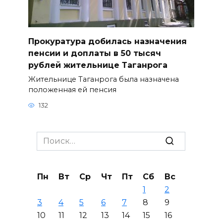
Прокуратура добилась назначения
пенсии и доплаты в 50 тысяч
рублей жительнице Таганрога
Жительнице Таганрога была назначена
положенная ей пенсия
132
Search
for:
Пн
Вт
Ср
Чт
Пт
Сб
Вс
1
2
3
4
5
6
7
8
9
10
11
12
13
14
15
16