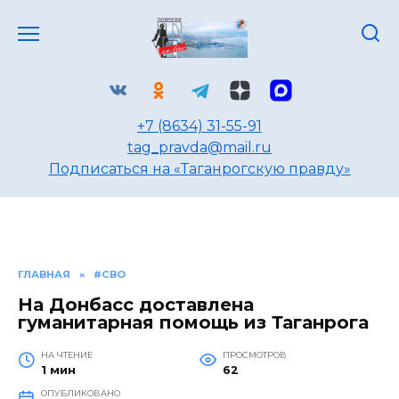
Перейти
к
содержанию
+7 (8634) 31-55-91
tag_pravda@mail.ru
Подписаться на «Таганрогскую правду»
ГЛАВНАЯ
»
#СВО
На Донбасс доставлена
гуманитарная помощь из Таганрога
НА ЧТЕНИЕ
ПРОСМОТРОВ
1 мин
62
ОПУБЛИКОВАНО