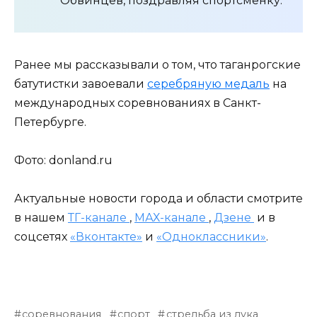
Обвинцев, поздравляя спортсменку.
Ранее мы рассказывали о том, что таганрогские
батутистки завоевали
серебряную медаль
на
международных соревнованиях в Санкт-
Петербурге.
Фото: donland.ru
Актуальные новости города и области смотрите
в нашем
ТГ-канале
,
МАХ-канале
,
Дзене
и в
соцсетях
«Вконтакте»
и
«Одноклассники»
.
соревнования
спорт
стрельба из лука