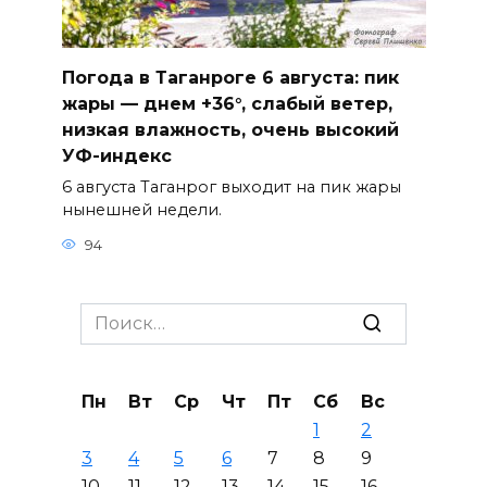
Погода в Таганроге 6 августа: пик
жары — днем +36°, слабый ветер,
низкая влажность, очень высокий
УФ-индекс
6 августа Таганрог выходит на пик жары
нынешней недели.
94
Search
for:
Пн
Вт
Ср
Чт
Пт
Сб
Вс
1
2
3
4
5
6
7
8
9
10
11
12
13
14
15
16