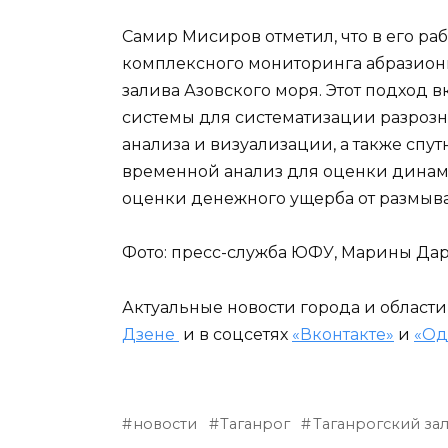
Самир Мисиров отметил, что в его р
комплексного мониторинга абразионн
залива Азовского моря. Этот подход
системы для систематизации разрозне
анализа и визуализации, а также сп
временной анализ для оценки динами
оценки денежного ущерба от размыва
Фото: пресс-служба ЮФУ, Марины Да
Актуальные новости города и област
Дзене
и в соцсетях
«Вконтакте»
и
«Од
новости
Таганрог
Таганрогский за