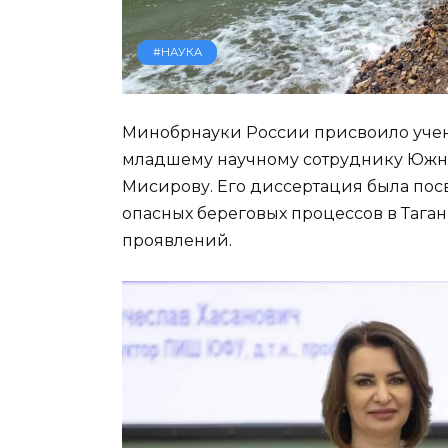
#НАУКА
Минобрнауки России присвоило учен
младшему научному сотруднику Южно
Мисирову. Его диссертация была по
опасных береговых процессов в Таган
проявлений.