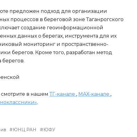
аботе предложен подход для организации
ых процессов в береговой зоне Таганрогского
 включает создание геоинформационной
нных данных о берегах, инструмента для их
утниковый мониторинг и пространственно-
ки берегов. Кроме того, разработан метод
 берегов.
ренской
и смотрите в нашем
ТГ-канале
,
МАХ-канале
,
ноклассники»
.
лив
ЮНЦ РАН
ЮФУ