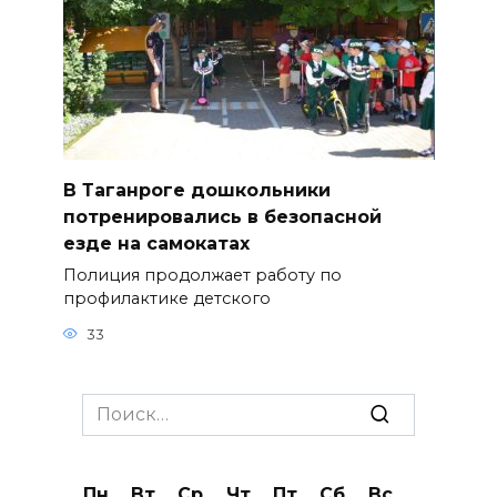
В Таганроге дошкольники
потренировались в безопасной
езде на самокатах
Полиция продолжает работу по
профилактике детского
33
Search
for:
Пн
Вт
Ср
Чт
Пт
Сб
Вс