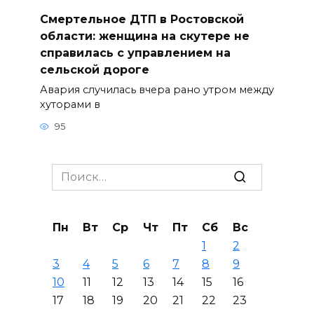
Смертельное ДТП в Ростовской
области: женщина на скутере не
справилась с управлением на
сельской дороге
Авария случилась вчера рано утром между
хуторами в
95
Search
for:
Пн
Вт
Ср
Чт
Пт
Сб
Вс
1
2
3
4
5
6
7
8
9
10
11
12
13
14
15
16
17
18
19
20
21
22
23