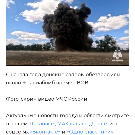
С начала года донские саперы обезвредили
около 30 авиабомб времен ВОВ.
Фото: скрин видео МЧС России
Актуальные новости города и области смотрите
в нашем
ТГ-канале
,
МАХ-канале
,
Дзене
и в
соцсетях
«Вконтакте»
и
«Одноклассники»
.