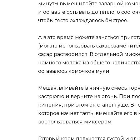
минуты вымешивайте заварной комок т
и оставьте остывать до теплого сост
чтобы тесто охлаждалось быстрее.
А в это время можете заняться приго
(можно использовать сахарозамените
сахар растворился. В отдельной миск
немного молока из общего количеств
оставалось комочков муки.
Мешая, вливайте в яичную смесь горя
кастрюлю и верните на огонь. При 
кипения, при этом он станет гуще. В 
которое начнет таять, вмешайте его 
воспользоваться миксером.
Готовый крем получается густой и од