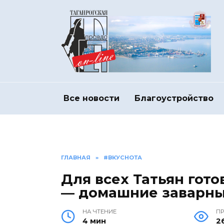
Перейти
к
содержанию
Все новости
Благоустройство
ГЛАВНАЯ
»
#ВКУСНОТА
Для всех Татьян гот
— домашние заварны
НА ЧТЕНИЕ
П
4 мин
2