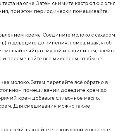
еста на огне. Затем снимите кастрюлю с огня
ояния, при этом периодически помешивайте,
товлением крема. Соедините молоко с сахаром
ль) и доведите до кипения, помешивая, чтоб
е смешайте яйца с мукой и ванилином, влейте
а и перемешайте всё миксером, чтобы не
чее молоко. Затем перелейте всё обратно в
постоянном помешивании доведите крем до
горячий крем добавьте сливочное масло,
в крем. Для смешивания можно также
нородный, накройте его крышкой и оставьте