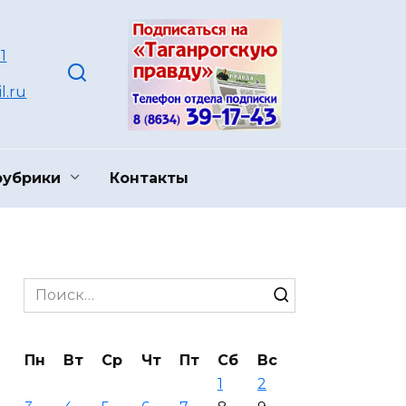
1
l.ru
рубрики
Контакты
Search
for:
Пн
Вт
Ср
Чт
Пт
Сб
Вс
1
2