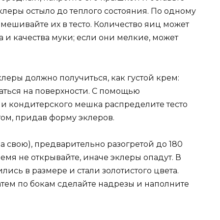
эклеры остыло до теплого состояния. По одному
вмешивайте их в тесто. Количество яиц может
ра и качества муки; если они мелкие, может
клеры должно получиться, как густой крем:
каться на поверхности. С помощью
и кондитерского мешка распределите тесто
том, придав форму эклеров.
а свою), предварительно разогретой до 180
ремя не открывайте, иначе эклеры опадут. В
ись в размере и стали золотистого цвета.
затем по бокам сделайте надрезы и наполните