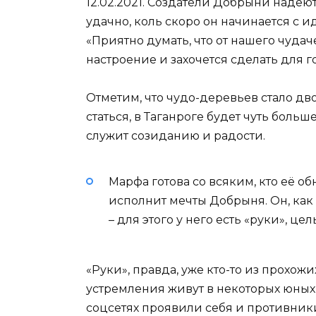
12.02.2021. Создатели Добрыни надеют
удачно, коль скоро он начинается с 
«Приятно думать, что от нашего чудач
настроение и захочется сделать для 
Отметим, что чудо-деревьев стало дв
статься, в Таганроге будет чуть боль
служит созиданию и радости.
Марфа готова со всяким, кто её о
исполнит мечты Добрыня. Он, как 
– для этого у него есть «руки», це
«Руки», правда, уже кто-то из прохож
устремления живут в некоторых юных 
соцсетях проявили себя и противники