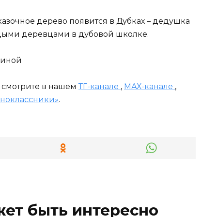
казочное дерево появится в Дубках – дедушка
дыми деревцами в дубовой школке.
синой
и смотрите в нашем
ТГ-канале
,
МАХ-канале
,
ноклассники»
.
жет быть интересно