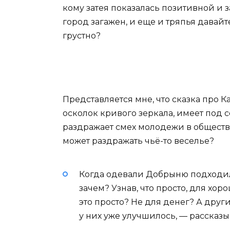
кому затея показалась позитивной и з
город загажен, и еще и тряпья давайт
грустно?
Представляется мне, что сказка про Ка
осколок кривого зеркала, имеет под с
раздражает смех молодежи в обществ
может раздражать чьё-то веселье?
Когда одевали Добрыню подходил
зачем? Узнав, что просто, для хо
это просто? Не для денег? А друг
у них уже улучшилось, — рассказ