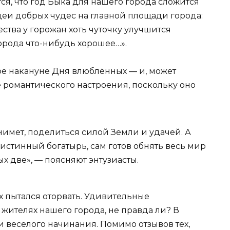
ся, что год Быка для нашего города сложится
идеи добрых чудес на главной площади города:
ества у горожан хоть чуточку улучшится
города что-нибудь хорошее…».
ое накануне Дня влюблённых — и, может
ше романтического настроения, поскольку оно
бнимет, поделиться силой Земли и удачей. А
истинный богатырь, сам готов обнять весь мир
лых две», — поясняют энтузиасты.
их пытался оторвать. Удивительные
жителях нашего города, не правда ли? В
 веселого начинания. Помимо отзывов тех,